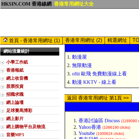
HKSIN.COM 香港線網
香港常用網址大全
香港常用網址 (2)
精選網址
T
首頁 - 香港常用網址 (1)
網站流量統計
1.
動漫屋
小學工作紙
2.
無限動漫
香港報紙
3.
ofiii 歐飛 免費動漫線上看
網上收音機
4.
動漫 KKTV - 線上看
股票投資
招職求職
返回 香港常用網址 第1頁 >>
網上論壇
足球賽馬博彩
網上影片
香港討論區 Discuss
(1189080 c
網上購物平台及物流
Yahoo香港
(1086190 clicks)
Youtube
(1000624 clicks)
音樂MP3