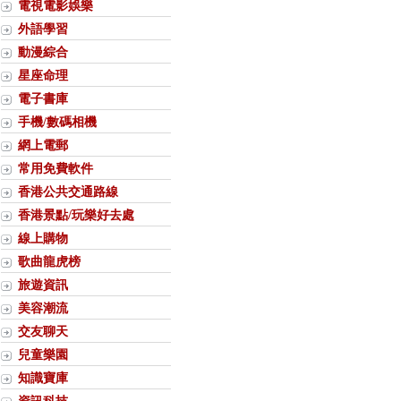
電視電影娛樂
外語學習
動漫綜合
星座命理
電子書庫
手機/數碼相機
網上電郵
常用免費軟件
香港公共交通路線
香港景點/玩樂好去處
線上購物
歌曲龍虎榜
旅遊資訊
美容潮流
交友聊天
兒童樂園
知識寶庫