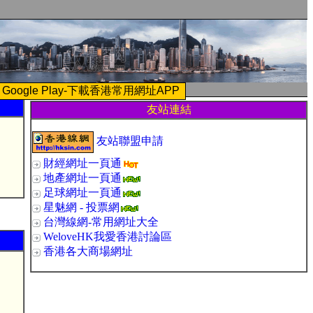
Google Play-下載香港常用網址APP
友站連結
友站聯盟申請
財經網址一頁通
地產網址一頁通
足球網址一頁通
星魅網 - 投票網
台灣線網-常用網址大全
WeloveHK我愛香港討論區
香港各大商場網址