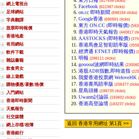
東方日報
(917459 clicks)
網上電視台
Facebook
(822387 clicks)
足球網站
on.cc 即時新聞
(698194 clicks)
Google香港
(690891 clicks)
字典翻譯
東方 ON.CC (即時報價)
(592
股票即時報價
香港即時天氣報告
(440817 cli
香港地產
AASTOCKS (即時報價)
(375
有用網站
香港馬會足智彩賠率版
(3556
經濟通 ETNET (即時報價)
軟件下載
(
明報
(298111 clicks)
雜誌書籍
gooooal波網即時結果
(230060
飲食男女
港股ADR指數,即時道指
(225
線上遊戲
我愛香港投票網 WeloveHK
香港賽馬賠率版
購物優惠/著數/格價
(206377 clicks
星島頭條
(199735 clicks)
入門網站
Uwants討論區
(193602 clicks)
香港即時新聞
香港高登論壇
(183237 clicks)
天氣報告
社交媒體
返回 香港常用網址 第1頁 >>
網上存檔/相簿
香港銀行