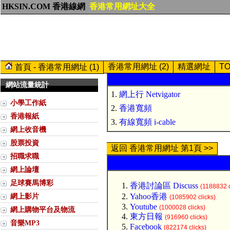
HKSIN.COM 香港線網
香港常用網址大全
香港常用網址 (2)
精選網址
T
首頁 - 香港常用網址 (1)
網站流量統計
1.
網上行 Netvigator
小學工作紙
2.
香港寬頻
香港報紙
3.
有線寬頻 i-cable
網上收音機
股票投資
返回 香港常用網址 第1頁 >>
招職求職
網上論壇
足球賽馬博彩
香港討論區 Discuss
(1188832 c
網上影片
Yahoo香港
(1085902 clicks)
Youtube
(1000028 clicks)
網上購物平台及物流
東方日報
(916960 clicks)
音樂MP3
Facebook
(822174 clicks)