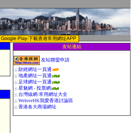
Google Play-下載香港常用網址APP
友站連結
友站聯盟申請
財經網址一頁通
地產網址一頁通
足球網址一頁通
星魅網 - 投票網
台灣線網-常用網址大全
WeloveHK我愛香港討論區
香港各大商場網址