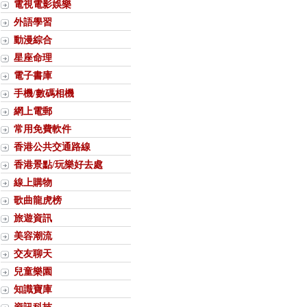
電視電影娛樂
外語學習
動漫綜合
星座命理
電子書庫
手機/數碼相機
網上電郵
常用免費軟件
香港公共交通路線
香港景點/玩樂好去處
線上購物
歌曲龍虎榜
旅遊資訊
美容潮流
交友聊天
兒童樂園
知識寶庫