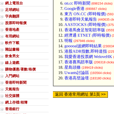
網上電視台
on.cc 即時新聞
(698154 clicks)
Google香港
(690667 clicks)
足球網站
東方 ON.CC (即時報價)
(592
字典翻譯
香港即時天氣報告
(440635 cli
股票即時報價
AASTOCKS (即時報價)
(375
香港地產
香港馬會足智彩賠率版
(3555
經濟通 ETNET (即時報價)
(
有用網站
明報
(297946 clicks)
軟件下載
gooooal波網即時結果
(230034
雜誌書籍
港股ADR指數,即時道指
(225
飲食男女
我愛香港投票網 WeloveHK
香港賽馬賠率版
線上遊戲
(206318 clicks
星島頭條
(199419 clicks)
購物優惠/著數/格價
Uwants討論區
(193564 clicks)
入門網站
香港高登論壇
(183180 clicks)
香港即時新聞
天氣報告
返回 香港常用網址 第1頁 >>
社交媒體
網上存檔/相簿
香港銀行