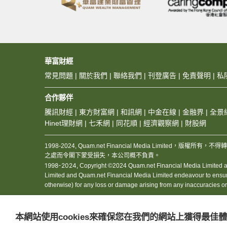
#美股攻略 #蘋果 #aa
濟 #美債 #牛熊 #MSF
經直播 #華富財經 #Quamn
===============
信而有「證」
《信而
Quamnet手機應用程式
大市早段反覆，恒指低
https://play.google.
華富財經
外，恒指20天線升穿
https://apps.apple.
恒指上日一度挫逾50
常見問題
|
關於我們
|
聯絡我們
|
刊登廣告
|
免責聲明
|
私
華富財經Facebook:
牛熊」數據，恒指好倉錄
https://www.faceboo
牛熊證街貨比例上升至大
合作夥伴
專家分析及獨家評論:
重貨區，合計有逾一千
https://www.quamnet
騰訊財經
|
東方財富網
|
和訊網
|
中金在線
|
金融界
|
全景
26,300點水平，合計
Hinet理財網
|
七禾網
|
同花順
|
經濟觀察網
|
財股網
牛熊證街貨分布圖：
ht
即市資金流方面，早段
1998-2024, Quam.net Financial Media Limited
金則傾向部署25,80
之處而令閣下蒙受損失，本公司概不負責。
信證熱門牛熊證：恒指
1998-2024,
Copyright ©2024 Quam.net Financial Media Limited and
PCB板塊早段顯著上
Limited and Quam.net Financial Media Limited endeavour to ensure the
達375億美元，較此
otherwise) for any loss or damage arising from any inaccuracies o
錄連升4日；建滔積層
跟進PCB概念股好倉
地址
承印人
勝宏認購證
(16039)
，
本網站使用cookies來確保您在我們的網站上獲得最佳
香港干諾道中111號永安中心5樓
華富財經媒體有限公司
建板認購證
(28470)
，