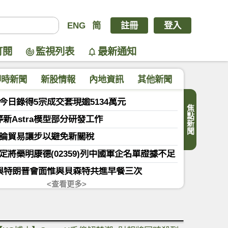
ENG
简
註冊
登入
訂閱
監視列表
最新通知
即時新聞
新股情報
內地資訊
其他新聞
今日錄得5宗成交套現逾5134萬元
焦點新聞
暫停新Astra模型部分研發工作
論貿易讓步以避免新關稅
定將藥明康德(02359)列中國軍企名單證據不足
與特朗普會面惟與貝森特共進早餐三次
<查看更多>