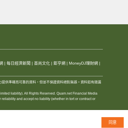
微軟 #英偉達 #美股 #投資 #股票 #宏觀經
美關係 #東升西降 #Quamnet #財經 #財
A #ASTS #UFO #XLE
成
隨後重拾動力向上拉升，暫時轉向倒升。此
d
糊」離場。根據免費手機應用程式「信搜
0萬元淨流出。
近的25,200點至25,300點水平為
證，而重貨區仍維持在26,200點至
網
|
每日經濟新聞
|
首尚文化
|
鉅亨網
|
MoneyDJ理財網
|
水平收回的位置成交較為活躍；而淡倉資
，及其夥伴和資訊供應商，竭力提供準確而可靠的資料，但並不保證資料絕對無誤。資料如有錯漏
收回價25,853點。
ited liability). All Rights Reserved. Quam.net Financial Media
預測，預計全球PCB市場到2027年將
iability and accept no liability (whether in tort or contract or
(02476)
早段漲逾8%，高見250元，暫
。
同意