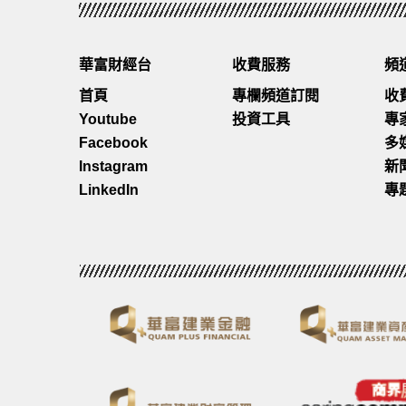
💰基金認購費用── 零
天下第二倉
07/08 
只要成功開立Mox In
10:10
點擊連結了解更多：
h
華富財經台
收費服務
頻
沽出#3308，$1219
_ad[…]26utm_campa
沽出#1888，$37.86
即刻下載 Mox ap
首頁
專欄頻道訂閱
收
10:25
投資涉及風險。推廣期由2
Youtube
投資工具
專
買入#148，$46.66，
束（
https://mox.com
Facebook
多
10:46
本短片不構成任何投資
買入#148，$47.54，
任何投資抉擇前請先考
Instagram
新
天下第二倉
天下第二
沽出#6809，$273.4
^其他費用及手續費仍
LinkedIn
專
14:42
用。詳情請參閱Mox
沽出#3308，$1105，
*其他費用及手續費仍
買入#1093，$8.74，
關基金銷售文件。
買入#1211，$90.1，
虛擬資產是非常複雜
14:45
機性，可能出現價格
沽出#2338，$35.22
資者。在投資虛擬資
式、將面臨的風險程度
天下第二倉
天下第二
產品的投資。若有需要
（包括相關風險披露
投資產品。受Mox In
===============