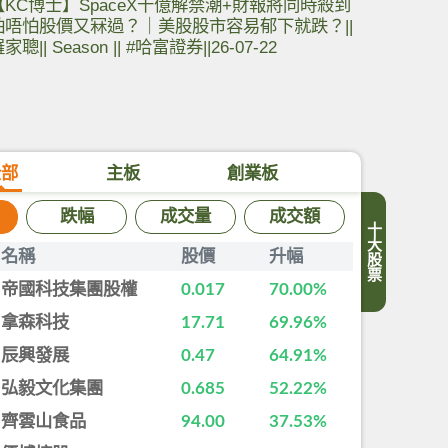
【KC博士】SpaceX千億解禁潮+財報將同時殺到
怕唔怕股價又冧過？｜美股股市容易郁下就跌？||
家聰|| Season || #哈富證券||26-07-22
全部
主板
創業板
跌幅
成交量
成交額
十大股票
名稱
股價
升幅
帝國科技集團股權
0.017
70.00%
拿森科技
17.71
69.96%
辰興發展
0.47
64.91%
弘毅文化集團
0.685
52.22%
齊雲山食品
94.00
37.53%