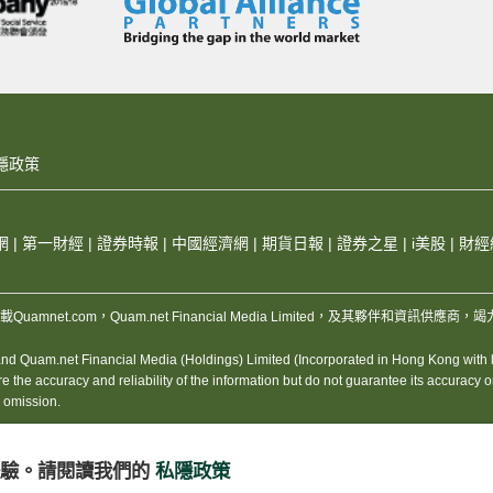
pl #股市 #歐美局勢 #NVDA #分析 #策略 #美股 #
以月費任睇
《
天下第二倉
》
T #INTC #牛熊證 #牛市 #熊市 #ETF #特朗普 #中
et #EricLau #Vivian #黃金 #美金 #TSLA #NVD
===========================
有證》PCB板塊造好 建板、勝宏齊飆 中際旭創續彈逾半
:
開3點後曾一度下挫約127點，低見25,393點，
com/store/apps/details?id=com.quamnet.app.androi
100天線，初呈「黃金交叉」。
com/hk/app/quamnet/id1408585741
0點，收市跌幅收窄至385點，大批淡倉資金選擇「食
隱政策
得約4,900萬元淨流入；而淡倉上日則錄得約8,40
k.com/quamnethk
約52：48水平，牛證上日多個位置均見加倉，當中最貼
張相對期指作部署；熊證方面，上日資金傾向買入貼價
.com
網
|
第一財經
|
證券時報
|
中國經濟網
|
期貨日報
|
證券之星
|
i美股
|
財經
有約1,300張相對期指作部署。
查看更多
tps://www.citicswarrants.com/tc/cbbc/os-map」
好淡倉均見有資金入場部署，當中牛證以25,100點
，版權所有，不得轉載Quamnet.com，Quam.net Financial Media Limited
0點水平的貼價熊證。
牛證
(68286)
，收回價25,150點；恒指熊證
(55022)
，
 Quam.net Financial Media (Holdings) Limited (Incorporated in Hong Kong with lim
揚，消息面上，有大行大幅上調AI服務器PCB市場規模
 accuracy and reliability of the information but do not guarantee its accuracy or rel
前預測上調38%。内地PCB供應商龍頭之一的勝宏科技
r omission.
板
(01888)
更飆逾13%，高位見39.76元，上望20天線
，可留意以下信證精選：
行使價500元，27年2月到期，實際槓桿約2.2倍
體驗。
請閱讀我們的
私隱政策
行使價48.88元，10月到期，實際槓桿約3.3倍