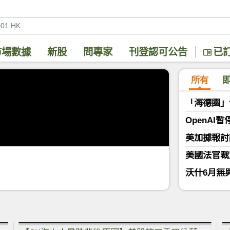
市場數據
新股
問專家
刊登認可公告
已
所有
「海德園」
OpenAI
美加據報討
美國法官裁
沃什6月無