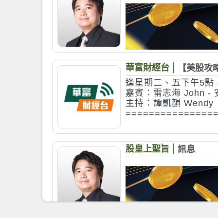
華富財經台
【美股攻略】 
逢星期二、五下午5點
嘉賓：雷志海 John -
主持：譚凱韻 Wendy
===============
Mox由渣打銀行全力
📈碎股買賣美股、一
🔒銀行級安全標準與
股皇上聖旨
訊息
💰銀行服務＋投資，一
【 新投資客戶萬試萬「
Mox Invest 新
認購費歸0^*，助你0
由即日起至9月30日，
💰股票買入佣金── 零
💰加密貨幣買入佣金─