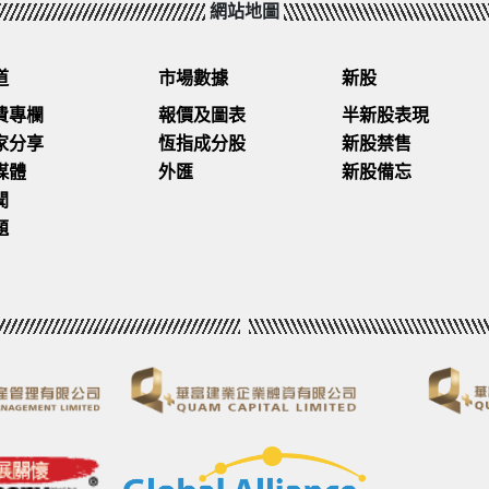
網站地圖
收費！*
交易記錄
vest，以上優惠都會立即啟動！
ttps://moxbank.onelink.me/j2P9/fnrr262h?pid=Dir
道
市場數據
新股
，50股。
ign%3DInvest_Acquisition%26utm_content%3DYo
，1000股。
p 開戶，開啟你嘅「零」負擔投資之旅！
費專欄
報價及圖表
半新股表現
026年5月8日至2026年6月30日。受Mox Inv
家分享
恆指成分股
新股禁售
3000股。
/static/202605_MoxInvestTriple0PromotionTnC.pd
媒體
外匯
新股備忘
意見。嘉賓所發表之觀點僅代表其個人立場，不代表Mo
2000股。
慮個人性受風險能力及諮詢獨立意見。
聞
倉（5）
，600股。
然適用，包括但不限於相關市場的股票交收費、股票
題
網站上的「收費及手續費」部分。
200股。
文章只限付費用户查
然適用，包括但不限於有關基金的年度管理費、託管
22000股。
800股。
及基於新興技術而出現的創新金融產品。鑒於此類產品
以月費任睇
《
天下第二倉
》
快速波動及不確定性，使投資虛擬資產的風險可能比傳
，3000股。
產之前，投資者應該確認自己完全了解虛擬資產及虛
以及可能遭受的潛在損失。投資者亦應根據個人情況
倉（4）
，請諮詢獨立專業建議。投資者作出任何投資決定前，應
聲明）。此內容只供參考，並不構成及不應被視為任何
文章只限付費用户查
vest 條款及細則約束。
===========================