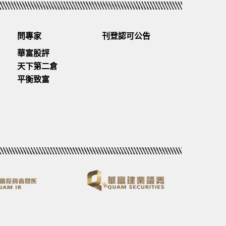
ect_Display&c=Invest_Acquisition&af
問專家
刊登認可公告
uTube
華富股評
est 三重獎獎賞迎新推廣優惠條款及細則約
天下第二倉
f）
平衡致富
x Bank、或其相關公司之立場。做
印花稅、交易費、交易徵費、交易活動費
看
費及／或行政費。詳情請參閱各基金的有
性質新穎，虛擬資產的市場具有高度投
統金融產品更高，並可能不適合所有投
擬資產相關產品的性質、它們的運作方
，仔細考慮是否適合任何虛擬資產相 關
仔細閱讀Mox Invest條款及細則
建議、推銷、游說客戶認購或出售任何
看