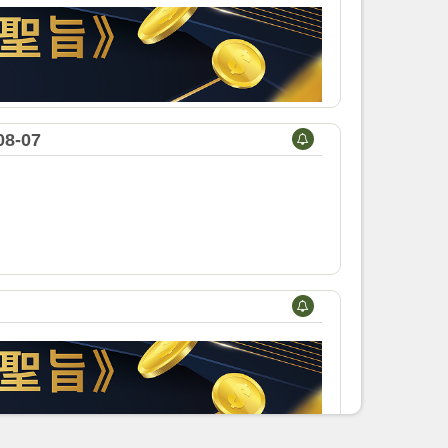
8-07
！
，讓你安心投資而無後顧之憂。
購基金，Mox Invest都幫你將佣金、
享首60日無限次激賞：