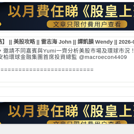
|| 美股攻略 || 雷志海 John || 譚凱韻 Wendy || 2026-0
，邀請不同嘉賓與Yumi一齊分析美股市場及環球市況
 安柏環球金融集團首席投資總監 @macroecon4409
===========================
䇿動，為你提供穩健的銀行級安全保障，而且收費透明
鍵投資於多達15個投資主題下的美股
合規保障下安心交易加密貨幣
app全包，港元/美元轉換隨心隨意
零」！^*✨】
客戶尊享 「零」負擔投資！😎無論係買入股票、加密貨幣或認
成本輕鬆入市！
只要你係 Mox Invest新客戶，成功開立投資戶口即
收費！^
─ 零收費！