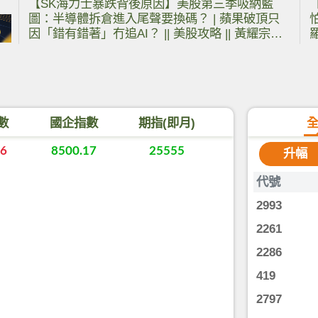
【SK海力士暴跌背後原因】美股第三季吸納藍
圖：半導體拆倉進入尾聲要換碼？ | 蘋果破頂只
因「錯有錯著」冇追AI？ || 美股攻略 || 黃耀宗
羅
Andy || 譚凱韻Wendy || 26-07-28
數
國企指數
期指(即月)
06
8500.17
25555
升幅
代號
2993
2261
2286
419
2797