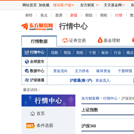
网站首页
加收藏
移动客户端
东方财富
天天基金网
财经
焦点
股票
新股
期指
期权
行情
数
行情中心
证券交易
基金理财
行情数据
行情中心
指数
期指
期权
个股
板块
行业
概念
全球股市
数据中心
资金流向
主力排名
板块资金
个股研报
沪深港通
沪股通(港>沪)
-
资金流入
-
最近访问：
东方财富网
>
行情中心
>
沪深京
上证指数
首页
条件选股
沪深300