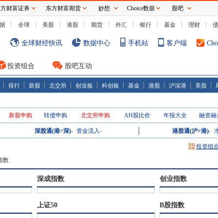
东方财富证券
东方财富期货
妙想
Choice数据
股吧
据
全球
美股
港股
期货
外汇
银行
基金
理财
全球财经快讯
数据中心
手机站
客户端
Ch
投资组合
股吧互动
排行
新股
北交所
创业板
科创板
基金
港股
沪深港
美股
新股申购
转债申购
北交所申购
AH股比价
年报大全
融资融
深股通(港>深)
-
资金流入
-
港股通(沪>港)
-
投资组
指数
深成指数
创业指数
上证50
B股指数