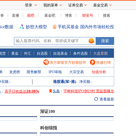
登录
我的菜单
证券交易
基金交易
债券
直播
股吧
基金吧
博客
财富号
搜索
oice数据
妙想大模型
手机买基金 国内外市场轻松投
0
期货
黄金
外汇
自选股
自选基金
条件选股
大盘星图
东方财富官方炒股软件
快速行情
券
高手日收益达
龙虎榜
28.06%
限售解禁
IPO审核
大宗交易
估值分析
高手周收益达
106.08%
净买额
高手月收益达
-
165.76%
港股通(深>港)
-
净买额
-
高手年收益达
2087.32%
头条
：
宇树科技IPO倒计时 受益股曝光
合
：
高手日收益达
28.06%
高手周收益达
106.08%
查看最新
高手月收益达
165.76%
高手年收益达
2087.32%
深证100
科创综指