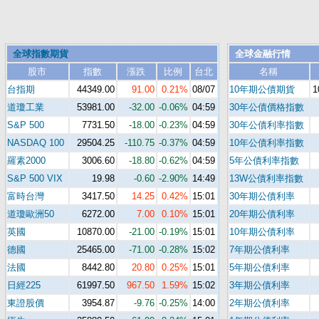
全球指數期貨
全球金融行情
股市
指數
漲跌
比例
台北
名稱
台指期
44349.00
91.00
0.21%
08/07
10年期公債期貨
1
道瓊工業
53981.00
-32.00
-0.06%
04:59
30年公債價格指數
S&P 500
7731.50
-18.00
-0.23%
04:59
30年公債利率指數
NASDAQ 100
29504.25
-110.75
-0.37%
04:59
10年公債利率指數
羅素2000
3006.60
-18.80
-0.62%
04:59
5年公債利率指數
S&P 500 VIX
19.98
-0.60
-2.90%
14:49
13W公債利率指數
富時台灣
3417.50
14.25
0.42%
15:01
30年期公債利率
道瓊歐洲50
6272.00
7.00
0.10%
15:01
20年期公債利率
英國
10870.00
-21.00
-0.19%
15:01
10年期公債利率
德國
25465.00
-71.00
-0.28%
15:02
7年期公債利率
法國
8442.80
20.80
0.25%
15:01
5年期公債利率
日經225
61997.50
967.50
1.59%
15:02
3年期公債利率
東證股價
3954.87
-9.76
-0.25%
14:00
2年期公債利率