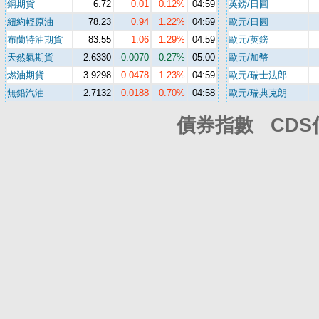
銅期貨
6.72
0.01
0.12%
04:59
英鎊/日圓
紐約輕原油
78.23
0.94
1.22%
04:59
歐元/日圓
布蘭特油期貨
83.55
1.06
1.29%
04:59
歐元/英鎊
天然氣期貨
2.6330
-0.0070
-0.27%
05:00
歐元/加幣
燃油期貨
3.9298
0.0478
1.23%
04:59
歐元/瑞士法郎
無鉛汽油
2.7132
0.0188
0.70%
04:58
歐元/瑞典克朗
債券指數 CD