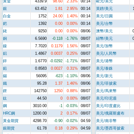
黃金
4339.9
98.60
2.33%
00:14
歐元/美元
銀
63.452
1.81
2.95%
00:14
英鎊/美元
白金
1752
24.00
1.40%
00:14
美元/日圓
鈀
1392
0.00
0.00%
00:14
美元/台幣
銠
9250
0.00
0.00%
08/06
澳幣/美元
銅
6.5690
-0.118
-1.76%
08/07
紐幣/美元
鎳
7.7020
0.1179
1.56%
08/07
美元/加幣
鋁
1.4867
0.0037
0.25%
08/07
美元/人民幣
鋅
1.6770
-0.0292
-1.71%
08/07
美元/港幣
鉛
0.8583
0.0027
0.31%
08/07
美元/泰銖
錫
56095
-623
-1.10%
08/06
美元/新元
鐵
95.28
1.37
1.46%
08/06
美元/菲披索
鋰
142750
1250
0.88%
08/07
美元/馬來幣
鈦
44.50
0
0.00%
08/07
美元/印尼盾
鋼
3010.00
-1
-0.03%
08/07
美元/印度盧比
HRC鋼
1200.00
2
0.17%
08/07
美元/俄羅斯盧布
黃金期貨
4298.70
-0.90
-0.02%
04:59
美元/南非幣
銀期貨
61.78
0.18
0.29%
04:59
美元/墨西哥披索