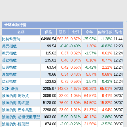
全球金融行情
名稱
價格
漲跌
比例
今年
偏離係數
當地
比特幣實時
64980.54
562.35
0.87%
-25.93%
-1.28%
11:44
美元指數
99.
5
4
-0.40
-0.40%
1.30%
-0.83%
12:23
歐元指數
115
.6
2
0.37
0.32%
-1.57%
0.61%
12:24
英鎊指數
135.01
0.46
0.34%
0.18%
0.77%
12:24
日圓指數
63.
5
4
0.42
0.66%
-0.42%
2.21%
12:24
澳幣指數
70.66
0.34
0.48%
5.87%
0.69%
12:24
瑞郎指數
123
.
82
0.73
0.59%
-1.87%
-0.43%
12:24
SCFI運價
3205.97
143.02
4.67%
129.39%
65.01%
08/03
波羅的海-乾散貨
3
08
9.00
32.00
1.05%
64.57%
9.41%
08/07
波羅的海-海岬型
5128.00
76.00
1.50%
54.50%
15.82%
08/07
波羅的海-巴拿馬型
22
9
8.00
23.00
1.01%
81.37%
4.94%
08/07
波羅的海-超輕便極限型
1603
.
00
-5.00
-0.31%
40.12%
-2.86%
08/07
波羅的海-輕便型
874.00
-2.00
-0.23%
21.56%
-2.52%
08/07