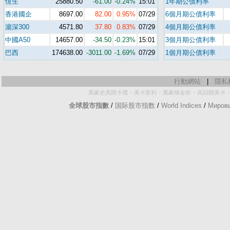
恆生
25880.50
-61.00
-0.24%
15:01
1年期公債利率
香港國企
8697.00
82.00
0.95%
07/29
6個月期公債利率
滬深300
4571.80
37.80
0.83%
07/29
4個月期公債利率
中國A50
14657.00
-34.50
-0.23%
15:01
3個月期公債利率
巴西
174638.00
-3011.00
-1.69%
07/29
1個月期公債利率
行動網站
|
隱私
-
-
-
萬豪史高開卡禮
美卡套利
萬豪煉金術
高回饋美卡
全球股市指數
/
国际股市指数
/
World Indices
/
Миров