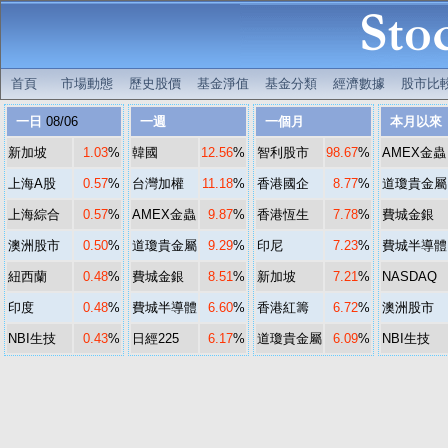
首頁
市場動態
歷史股價
基金淨值
基金分類
經濟數據
股市比
一日
08/06
一週
一個月
本月以來
新加坡
1.03
%
韓國
12.56
%
智利股市
98.67
%
AMEX金蟲
上海A股
0.57
%
台灣加權
11.18
%
香港國企
8.77
%
道瓊貴金屬
上海綜合
0.57
%
AMEX金蟲
9.87
%
香港恆生
7.78
%
費城金銀
澳洲股市
0.50
%
道瓊貴金屬
9.29
%
印尼
7.23
%
費城半導體
紐西蘭
0.48
%
費城金銀
8.51
%
新加坡
7.21
%
NASDAQ
印度
0.48
%
費城半導體
6.60
%
香港紅籌
6.72
%
澳洲股市
NBI生技
0.43
%
日經225
6.17
%
道瓊貴金屬
6.09
%
NBI生技