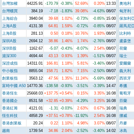
台灣加權
44225.91
-170.79
-0.38%
52.69%
0.20%
13:33
奧地利
台灣櫃買
384.19
-7.18
-1.83%
39.08%
-4.63%
08/07
匈牙利
上海綜合
3940.04
39.68
1.02%
-0.73%
-0.85%
15:00
保加利
上海A股
4131
.
38
64.81
1.59%
-0.72%
-0.85%
08/07
羅馬尼
上海B股
281
.1
3
0.50
0.18%
10.76%
1.93%
08/07
比利時
深圳A股
2694.12
38.86
1.46%
1.74%
-2.76%
08/07
盧森堡
深圳B股
11
62
.67
-5.07
-0.43%
-8.07%
2.54%
08/07
荷蘭
滬深300
4
694.
44
43.13
0.93%
1.39%
-1.51%
08/07
瑞士
深證成指
14311.01
166.81
1.18%
5.81%
-3.46%
08/07
愛爾蘭
中小板指
8855.04
158.71
1.82%
7.15%
-2.50%
08/07
義大利
創業板指
3563.12
47.56
1.35%
11.24%
-5.69%
08/07
西班牙
富時中國 A50
147
7
0.36
-138.58
-0.93%
-3.51%
-3.39%
14:47
希臘
香港恆生
256
6
8.03
+137.75
+0.54%
0.15%
3.35%
16:08
葡萄牙
香港國企
85
3
1.58
+32.85
+0.39%
-4.29%
3.25%
16:08
芬蘭
香港紅籌
4121.01
-1.31
-0.03%
2.63%
0.67%
16:08
瑞典
恆生科技
4858.29
+37.51
+0.78%
-11.92%
2.54%
16:08
挪威
香港創業板
20.24
0.22
1.10%
4.98%
3.07%
08/07
丹麥
越南
1739.54
34.86
2.04%
-2.52%
-3.40%
14:02
冰島