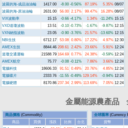
波羅的海-成品油油輪
141
7
.00
-8.00
-0.56%
87.19%
5.35%
08/07
波羅的海-原油油輪
2631.00
56.00
2.17%
99.47%
16.28%
08/07
VIX波動率
15.
1
5
-0.66
-4.17%
1.34%
-11.24%
15:15
VXD道瓊波動
13.51
-0.10
-0.73%
-1.67%
-9.87%
12:15
VXN納指波動
23.05
-0.90
-3.76%
21.57%
-13.60%
12:15
NBI生技
67
12
.17
53.08
0.80%
17.22%
4.97%
12:30
AMEX生技
8844.46
208.61
2.42%
23.66%
5.91%
12:24
道瓊交通運輸
21588.79
164.69
0.77%
24.38%
-0.59%
12:24
AMEX航空
75
.7
7
-0.08
-0.11%
7.86%
3.66%
12:24
電腦科技
18606.33
91.51
0.49%
20.76%
4.85%
12:24
電腦碟片
2333
.
76
-11.55
-0.49%
129.14%
-0.94%
12:24
電腦硬體
8170.
8
6
237.34
2.99%
113.69%
7.05%
12:24
金屬能源農產品 
商品價格
(Commodity)
全球匯率
(Currency 
商品
買價
漲跌
比例
台北
貨幣