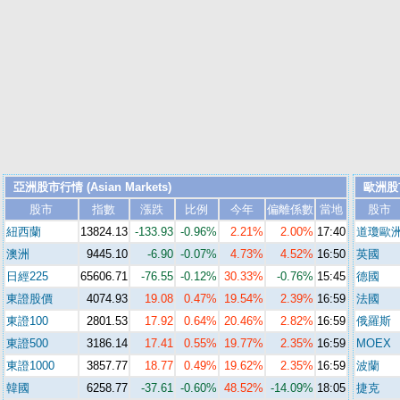
亞洲股市行情 (Asian Markets)
歐洲股市行
股市
指數
漲跌
比例
今年
偏離係數
當地
股市
紐西蘭
13824.13
-133.93
-0.96%
2.21%
2.00%
17:40
道瓊歐
澳洲
9445.10
-6.90
-0.07%
4.73%
4.52%
16:50
英國
日經225
65606.71
-76.55
-0.12%
30.33%
-0.76%
15:45
德國
東證股價
40
7
4.93
19.08
0.47%
19.54%
2.39%
16:59
法國
東證100
280
1.
53
17.92
0.64%
20.46%
2.82%
16:59
俄羅斯
東證500
31
86.
14
17.41
0.55%
19.77%
2.35%
16:59
MOEX
東證1000
385
7.7
7
18.77
0.49%
19.62%
2.35%
16:59
波蘭
韓國
6258.77
-37.61
-0.60%
48.52%
-14.09%
18:05
捷克