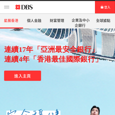
登⼊
DBS iBanking 網上理財
企業及中小
星展香港
個人金融
財富管理
全球據點
企銀行
星展唯高達
IDEAL™
連續17年「亞洲最安全銀行」
連續4年「香港最佳國際銀行」
進入主頁