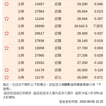
法興
13457
認購
29,200
0.040
法興
27964
認購
28,944
0.013
法興
11104
認購
28,944
0.207
法興
26590
認購
28,642.5
不適用
法興
29617
認購
28,400
0.037
法興
27836
認購
28,140
0.019
法興
13058
認購
27,700
0.059
法興
27965
認購
27,336
0.028
法興
15552
認購
27,200
0.102
法興
14179
認購
26,500
0.118
法興
11170
認沽
26,500
0.071
備註：
包括但不限於以下的情況，認股證之相關數據有機會會顯示為「不
適用」:
-當認股證接近到期日 -當認股證深入價內或深入價外 -當對沖值少於10%或
大於90%
最後更新時間:
2026-08-06 15:25