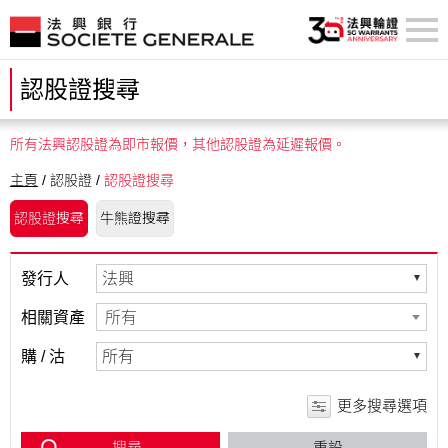
認股證搜尋
所有法興認股證為即市報價，其他認股證為延遲報價。
主頁
/ 認股證 /
認股證搜尋
認股證搜尋
牛熊證搜尋
發行人
相關資產
所有
購 / 沽
行使價
溢價
至
至
更多搜尋選項
到期日
引伸波幅
至
至
搜尋
重設