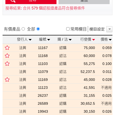
實際槓桿
換股比率
至
至
搜尋結果: 合共
579
個認股證產品符合搜尋條件
有價產品
全部
常用欄目
發行人
編號
購 / 沽
行使價
價格
法興
11167
認購
75,000
0.059
法興
11168
認沽
60,000
0.078
法興
11103
認購
55,275
0.100
法興
11079
認沽
52,237.5
0.011
法興
11169
認沽
45,000
0.028
法興
11123
認沽
41,591
不適用
法興
26237
認購
31,155
0.025
法興
26589
認購
30,652.5
不適用
法興
19943
認購
30,150
0.026