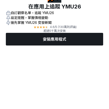
在應用上追蹤 YMU26
自訂觀察名單，追蹤 YMU26
設定提醒，掌握價格變動
搶先掌握 YMU26 突發新聞
★
★
★
★
★
4.6
/5
(130萬則評論)
超過5千萬次安裝
安裝應用程式
市場
新聞
熱門股票
立即交易
更多
尋找經紀商