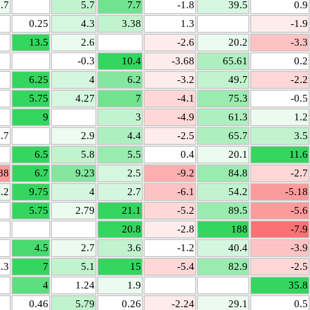
.7
5.7
7.7
-1.8
39.5
0.9
0.25
4.3
3.38
1.3
-1.9
13.5
2.6
-2.6
20.2
-3.3
-0.3
10.4
-3.68
65.61
0.2
6.25
4
6.2
-3.2
49.7
-2.2
5.75
4.27
7
-4.1
75.3
-0.5
9
3
-4.9
61.3
1.2
.7
2.9
4.4
-2.5
65.7
3.5
6.5
5.8
5.5
0.4
20.1
11.6
88
6.7
9.23
2.5
-9.2
84.8
-2.7
.2
9.75
4
2.7
-6.1
54.2
-5.18
5.75
2.79
21.1
-5.2
89.5
-5.6
20.8
-2.8
188
-7.9
4.5
2.7
3.6
-1.2
40.4
-3.9
0.3
7
5.1
15
-5.4
82.9
-2.5
4
1.24
1.9
35.8
0.46
5.79
0.26
-2.24
29.1
0.5