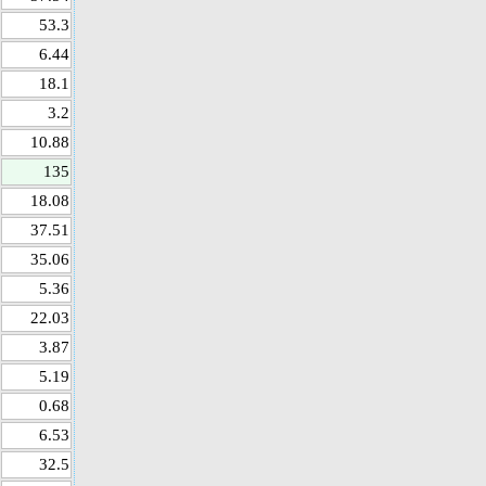
53.3
6.44
18.1
3.2
10.88
135
18.08
37.51
35.06
5.36
22.03
3.87
5.19
0.68
6.53
32.5