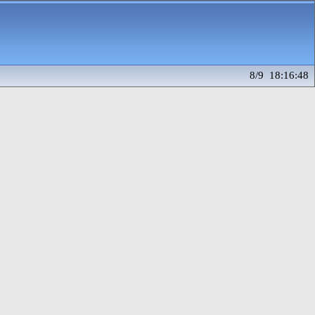
8/9 18:16:48