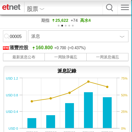
股票
國指
8,520
+21
紅籌
4,12
00005
即時報價
指數
行業/概念
20大股票
創新高
賣空
當炒
滙豐控股
160.800
+0.700 (+0.437%)
即時
最新派息公布
一周除淨備忘
一周派息備忘
派息記錄
USD 1.2
75%
USD 0.8
50%
USD 0.4
25%
USD 0
0%