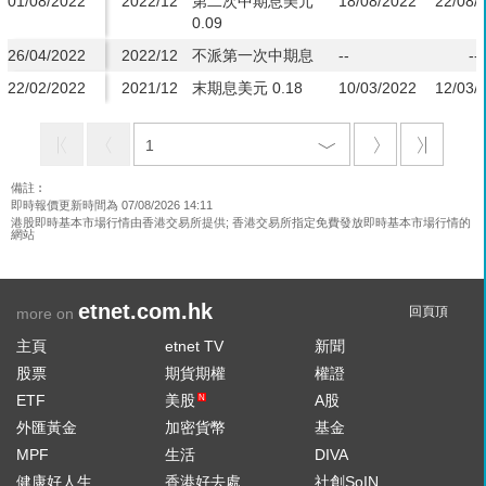
01/08/2022
2022/12
第二次中期息美元
18/08/2022
22/08/
0.09
26/04/2022
2022/12
不派第一次中期息
--
--
22/02/2022
2021/12
末期息美元 0.18
10/03/2022
12/03/
備註︰
即時報價更新時間為 07/08/2026 14:11
港股即時基本市場行情由香港交易所提供; 香港交易所指定免費發放即時基本市場行情的
網站
etnet.com.hk
回頁頂
more on
主頁
etnet TV
新聞
股票
期貨期權
權證
ETF
美股
A股
N
外匯黃金
加密貨幣
基金
MPF
生活
DIVA
健康好人生
香港好去處
社創SoIN