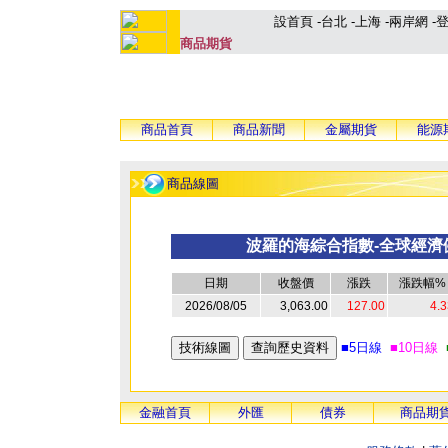
設首頁
-
台北
-
上海
-
兩岸網
-
商品期貨
商品首頁
商品新聞
金屬期貨
能源
商品線圖
波羅的海綜合指數-全球經濟
日期
收盤價
漲跌
漲跌幅%
2026/08/05
3,063.00
127.00
4.3
■5日線
■10日線
金融首頁
外匯
債券
商品期