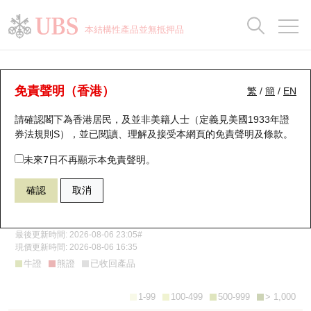
正股資料及市場統計
認股證分析儀
牛熊證分析儀
輪證市場統計
港股通資金流
瑞銀輪證教室
認股證
牛熊證
本結構性產品並無抵押品
認股證搜尋
表現
圖搜牛熊
表現
十大成交
港股通資金流
十大成交
瑞銀輪證教室
牛熊證街貨分佈圖
瑞銀認股證一覽
街貨統計
街貨統計
十大升幅/跌幅
正股分析儀
持股比重
每月輪證大市專題
牛熊全景快搜
免責聲明（香港）
繁
/
簡
/
EN
牛熊證街貨分佈圖是一種以圖表方式展示牛熊證分佈情況的工具。投
請確認閣下為香港居民，及並非美籍人士（定義見美國1933年證
新發行瑞銀認股證
比較
牛熊證搜尋
比較
十大認股證成交分佈
二十大活躍股份
顯示所有持股比重
輪證專欄
資者可以通過牛熊分佈圖清晰看到不同價位的牛熊證持倉情況，並根
券法規則S），並已閱讀、理解及接受本網頁的
免責聲明及條款
。
據牛熊證重貨區洞察市場參與者的預期，有助判斷市場的整體走勢及
即將到期認股證
牛熊證街貨分佈圖
十天股證佔大市成交
恒指成份股
講座及教育短片
未來7日不再顯示本免責聲明。
規避潛在風險。
確認
取消
認股證到期結算價查詢
正股牛熊證列表
資金流
國指成份股
認股證投資者教育
指數牛熊證分佈圖
個股牛熊證街貨分佈圖
認股證分析儀
新發行瑞銀牛熊證
街貨統計
科指成份股
牛熊證投資者教育
最後更新時間:
2026-08-06 23:05
#
現價更新時間:
2026-08-06 16:35
認股證速算機
已收回牛熊證剩餘價值
三十大平均引伸波幅
相關資產沽空
認股證牛熊證常問問題
牛證
熊證
已收回產品
引伸波幅比較圖
即將到期牛熊證
業績及經濟日曆
1-99
100-499
500-999
> 1,000