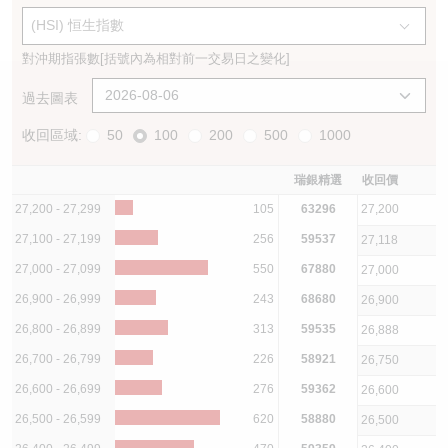
(HSI) 恒生指數
認股證/牛熊證日誌
牛熊證到期結算價查詢
中資ETFs溢價比較
對沖期指張數
[括號內為相對前一交易日之變化]
認股證文件及公告
牛熊證分析儀
AH 股價對照
過去圖表
認股證文件及公告 (瑞信)
牛熊證速算機
即市板塊表現
收回區域:
50
100
200
500
1000
牛熊證文件及公告
ADR
瑞銀精選
收回價
27,200 - 27,299
105
63296
27,200
牛熊證文件及公告 (瑞信)
收市競價變化
27,100 - 27,199
256
59537
27,118
27,000 - 27,099
550
67880
27,000
26,900 - 26,999
243
68680
26,900
26,800 - 26,899
313
59535
26,888
26,700 - 26,799
226
58921
26,750
26,600 - 26,699
276
59362
26,600
26,500 - 26,599
620
58880
26,500