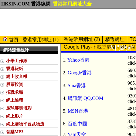
HKSIN.COM 香港線網
香港常用網址大全
香港常用網址 (2)
精選網址
T
首頁 - 香港常用網址 (1)
入門網站 (
Google Play-下載香港常用網址A
網站流量統計
108
1.
Yahoo香港
小學工作紙
clic
香港報紙
690
2.
Google香港
clic
網上收音機
965
股票投資
3.
Sina香港
clic
招職求職
930
4.
騰訊網 QQ.COM
網上論壇
clic
足球賽馬博彩
481
5.
MSN香港
clic
網上影片
373
6.
百度中國
網上購物平台及物流
clic
音樂MP3
7.
Yam天空
9645