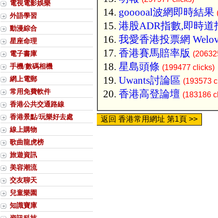
電視電影娛樂
gooooal波網即時結果
外語學習
港股ADR指數,即時道
動漫綜合
我愛香港投票網 Welov
星座命理
香港賽馬賠率版
電子書庫
(206325
星島頭條
手機/數碼相機
(199477 clicks)
Uwants討論區
網上電郵
(193573 cl
常用免費軟件
香港高登論壇
(183186 cl
香港公共交通路線
香港景點/玩樂好去處
返回 香港常用網址 第1頁 >>
線上購物
歌曲龍虎榜
旅遊資訊
美容潮流
交友聊天
兒童樂園
知識寶庫