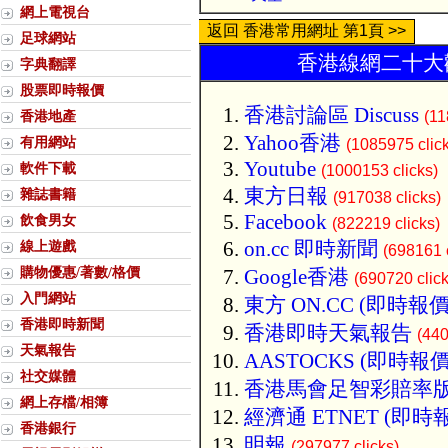
網上電視台
返回 香港常用網址 第1頁 >>
足球網站
香港線網二十大歡
字典翻譯
股票即時報價
香港討論區 Discuss
香港地產
(11
Yahoo香港
有用網站
(1085975 clic
Youtube
軟件下載
(1000153 clicks)
東方日報
雜誌書籍
(917038 clicks)
Facebook
飲食男女
(822219 clicks)
on.cc 即時新聞
線上遊戲
(698161 c
購物優惠/著數/格價
Google香港
(690720 click
入門網站
東方 ON.CC (即時報價
香港即時新聞
香港即時天氣報告
(440
天氣報告
AASTOCKS (即時報價
社交媒體
香港馬會足智彩賠率
網上存檔/相簿
經濟通 ETNET (即時
香港銀行
明報
(297977 clicks)