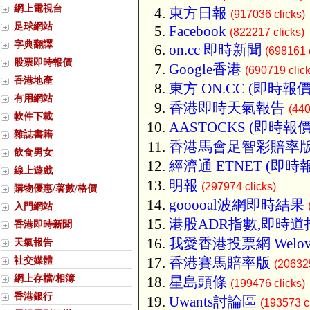
網上電視台
東方日報
(917036 clicks)
足球網站
Facebook
(822217 clicks)
字典翻譯
on.cc 即時新聞
(698161 c
股票即時報價
Google香港
(690719 click
香港地產
東方 ON.CC (即時報價
有用網站
香港即時天氣報告
(440
軟件下載
AASTOCKS (即時報價
雜誌書籍
香港馬會足智彩賠率
飲食男女
經濟通 ETNET (即時
線上遊戲
明報
(297974 clicks)
購物優惠/著數/格價
gooooal波網即時結果
入門網站
港股ADR指數,即時道
香港即時新聞
我愛香港投票網 Welov
天氣報告
社交媒體
香港賽馬賠率版
(206325
網上存檔/相簿
星島頭條
(199476 clicks)
香港銀行
Uwants討論區
(193573 cl