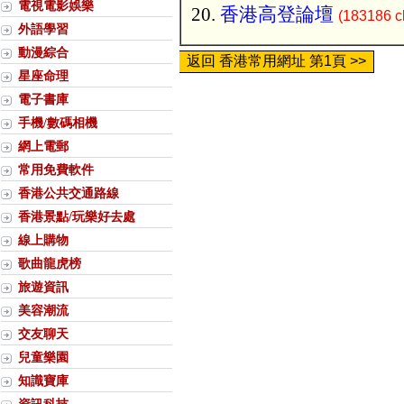
電視電影娛樂
香港高登論壇
(183186 cl
外語學習
動漫綜合
返回 香港常用網址 第1頁 >>
星座命理
電子書庫
手機/數碼相機
網上電郵
常用免費軟件
香港公共交通路線
香港景點/玩樂好去處
線上購物
歌曲龍虎榜
旅遊資訊
美容潮流
交友聊天
兒童樂園
知識寶庫