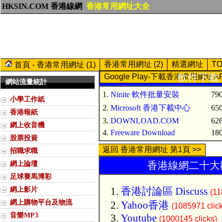
HKSIN.COM 香港線網
香港常用網址大全
香港常用網址 (2)
精選網址
T
首頁 - 香港常用網址 (1)
軟件下載 (
Google Play-下載香港常用網址A
網站流量統計
1.
Ninite 軟件批量安裝
790
小學工作紙
2.
Microsoft 香港下載中心
650
香港報紙
3.
DOWNLOAD.COM
626
網上收音機
4.
Freeware Download
180
股票投資
返回 香港常用網址 第1頁 >>
招職求職
網上論壇
香港線網二十大歡
足球賽馬博彩
網上影片
香港討論區 Discuss
(11
網上購物平台及物流
Yahoo香港
(1085971 clic
音樂MP3
Youtube
(1000145 clicks)