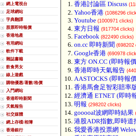
香港討論區 Discuss
網上電視台
(11
Yahoo香港
足球網站
(1086296 clic
Youtube
字典翻譯
(1000971 clicks)
股票即時報價
東方日報
(917704 clicks)
香港地產
Facebook
(822490 clicks)
有用網站
on.cc 即時新聞
(698202 c
軟件下載
Google香港
(690978 click
雜誌書籍
東方 ON.CC (即時報價
飲食男女
香港即時天氣報告
(440
線上遊戲
AASTOCKS (即時報價
購物優惠/著數/格價
香港馬會足智彩賠率
入門網站
經濟通 ETNET (即時
香港即時新聞
明報
(298202 clicks)
天氣報告
gooooal波網即時結果
社交媒體
港股ADR指數,即時道
網上存檔/相簿
我愛香港投票網 Welov
香港銀行