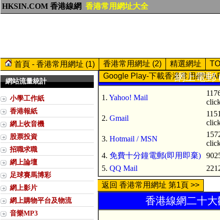
HKSIN.COM 香港線網
香港常用網址大全
香港常用網址 (2)
精選網址
T
首頁 - 香港常用網址 (1)
網上電郵 (
Google Play-下載香港常用網址A
網站流量統計
117
1.
Yahoo! Mail
小學工作紙
clic
香港報紙
115
2.
Gmail
clic
網上收音機
157
股票投資
3.
Hotmail / MSN
clic
招職求職
4.
免費十分鐘電郵(即用即棄)
9025
網上論壇
5.
QQ Mail
2212
足球賽馬博彩
返回 香港常用網址 第1頁 >>
網上影片
香港線網二十大歡
網上購物平台及物流
音樂MP3