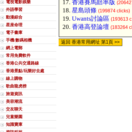
香港賽馬賠率版
電視電影娛樂
(206427
星島頭條
外語學習
(199874 clicks)
動漫綜合
Uwants討論區
(193613 cl
星座命理
香港高登論壇
(183264 cl
電子書庫
手機/數碼相機
返回 香港常用網址 第1頁 >>
網上電郵
常用免費軟件
香港公共交通路線
香港景點/玩樂好去處
線上購物
歌曲龍虎榜
旅遊資訊
美容潮流
交友聊天
兒童樂園
知識寶庫