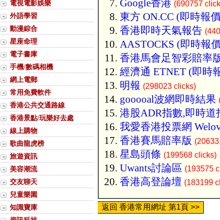
Google香港
電視電影娛樂
(690757 click
東方 ON.CC (即時報價
外語學習
動漫綜合
香港即時天氣報告
(440
星座命理
AASTOCKS (即時報價
電子書庫
香港馬會足智彩賠率
手機/數碼相機
經濟通 ETNET (即時
網上電郵
明報
(298023 clicks)
常用免費軟件
gooooal波網即時結果
香港公共交通路線
港股ADR指數,即時道
香港景點/玩樂好去處
我愛香港投票網 Welov
線上購物
香港賽馬賠率版
(206331
歌曲龍虎榜
星島頭條
(199568 clicks)
旅遊資訊
Uwants討論區
(193575 cl
美容潮流
香港高登論壇
交友聊天
(183199 cl
兒童樂園
返回 香港常用網址 第1頁 >>
知識寶庫