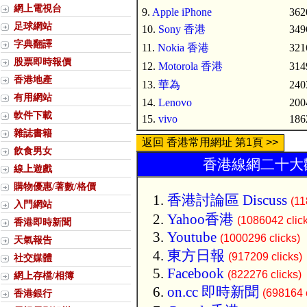
網上電視台
9.
Apple iPhone
362
足球網站
10.
Sony 香港
349
字典翻譯
11.
Nokia 香港
321
股票即時報價
12.
Motorola 香港
314
香港地產
13.
華為
240
有用網站
14.
Lenovo
200
軟件下載
15.
vivo
186
雜誌書籍
返回 香港常用網址 第1頁 >>
飲食男女
香港線網二十大歡
線上遊戲
購物優惠/著數/格價
香港討論區 Discuss
(11
入門網站
Yahoo香港
(1086042 clic
香港即時新聞
Youtube
(1000296 clicks)
天氣報告
東方日報
(917209 clicks)
社交媒體
Facebook
(822276 clicks)
網上存檔/相簿
on.cc 即時新聞
(698164 c
香港銀行