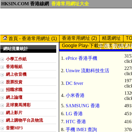
HKSIN.COM 香港線網
香港常用網址大全
香港常用網址 (2)
精選網址
T
首頁 - 香港常用網址 (1)
手機/數碼相機 
Google Play-下載香港常用網址A
網站流量統計
315
1.
ePrice 香港手機
小學工作紙
clic
香港報紙
227
2.
Unwire 流動科技生活
clic
網上收音機
197
股票投資
3.
DC fever
clic
招職求職
132
4.
小米香港
網上論壇
clic
足球賽馬博彩
5.
SAMSUNG 香港
491
網上影片
6.
LG 香港
451
網上購物平台及物流
7.
HTC 香港
416
音樂MP3
8.
手機 IMEI 查詢
370