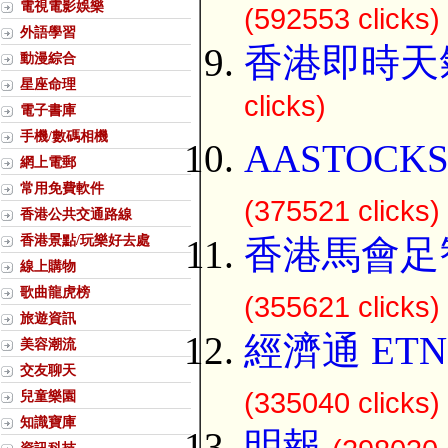
電視電影娛樂
(592553 clicks)
外語學習
香港即時天
動漫綜合
星座命理
clicks)
電子書庫
手機/數碼相機
AASTOCK
網上電郵
常用免費軟件
(375521 clicks)
香港公共交通路線
香港景點/玩樂好去處
香港馬會足
線上購物
歌曲龍虎榜
(355621 clicks)
旅遊資訊
經濟通 ETN
美容潮流
交友聊天
(335040 clicks)
兒童樂園
知識寶庫
明報