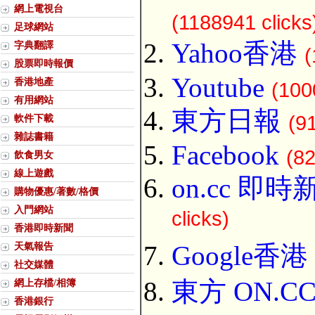
網上電視台
(1188941 clicks
足球網站
Yahoo香港
字典翻譯
(
股票即時報價
Youtube
香港地產
(100
有用網站
東方日報
(9
軟件下載
雜誌書籍
Facebook
(82
飲食男女
線上遊戲
on.cc 即時
購物優惠/著數/格價
入門網站
clicks)
香港即時新聞
天氣報告
Google香港
社交媒體
東方 ON.C
網上存檔/相簿
香港銀行