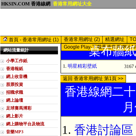
HKSIN.COM 香港線網
香港常用網址大全
香港常用網址 (2)
精選網址
T
首頁 - 香港常用網址 (1)
Google Play-下載香港常用網址A
桌布牆紙 (
網站流量統計
小學工作紙
1.
明星精彩壁紙
3167 
香港報紙
網上收音機
返回 香港常用網址 第1頁 >>
股票投資
香港線網二十
招職求職
網上論壇
月
足球賽馬博彩
網上影片
網上購物平台及物流
香港討論區 Di
音樂MP3