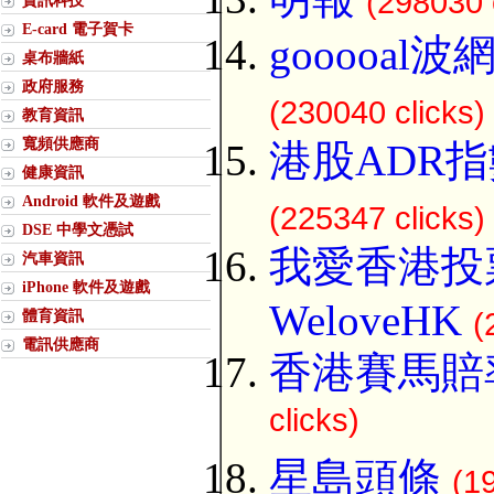
(298030 
資訊科技
E-card 電子賀卡
gooooal
桌布牆紙
政府服務
(230040 clicks)
教育資訊
寬頻供應商
港股ADR指
健康資訊
Android 軟件及遊戲
(225347 clicks)
DSE 中學文憑試
我愛香港投
汽車資訊
iPhone 軟件及遊戲
WeloveHK
體育資訊
(
電訊供應商
香港賽馬賠
clicks)
星島頭條
(1