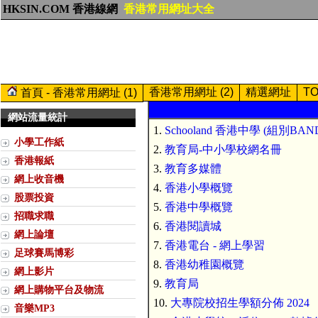
HKSIN.COM 香港線網
香港常用網址大全
香港常用網址 (2)
精選網址
T
首頁 - 香港常用網址 (1)
網站流量統計
1.
Schooland 香港中學 (組別BAN
小學工作紙
2.
教育局-中小學校網名冊
香港報紙
3.
教育多媒體
網上收音機
4.
香港小學概覽
股票投資
5.
香港中學概覽
招職求職
6.
香港閱讀城
網上論壇
7.
香港電台 - 網上學習
足球賽馬博彩
8.
香港幼稚園概覽
網上影片
9.
教育局
網上購物平台及物流
10.
大專院校招生學額分佈 2024
音樂MP3