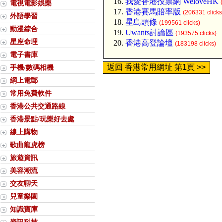
我愛香港投票網 WeloveHK
電視電影娛樂
香港賽馬賠率版
(206331 clicks
外語學習
星島頭條
(199561 clicks)
動漫綜合
Uwants討論區
(193575 clicks)
星座命理
香港高登論壇
(183198 clicks)
電子書庫
返回 香港常用網址 第1頁 >>
手機/數碼相機
網上電郵
常用免費軟件
香港公共交通路線
香港景點/玩樂好去處
線上購物
歌曲龍虎榜
旅遊資訊
美容潮流
交友聊天
兒童樂園
知識寶庫