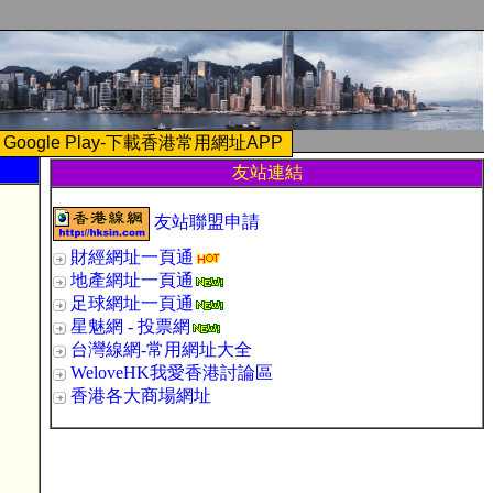
Google Play-下載香港常用網址APP
友站連結
友站聯盟申請
財經網址一頁通
地產網址一頁通
足球網址一頁通
星魅網 - 投票網
台灣線網-常用網址大全
WeloveHK我愛香港討論區
香港各大商場網址