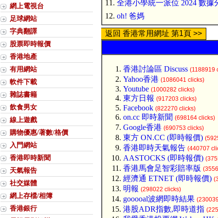
11.
全港小學統一派位 2024 數據
網上電視台
12.
oh! 爸媽
足球網站
字典翻譯
返回 香港常用網址 第1頁 >>
股票即時報價
香港地產
香港討論區 Discuss
有用網站
(1188919 c
Yahoo香港
(1086041 clicks)
軟件下載
Youtube
(1000282 clicks)
雜誌書籍
東方日報
(917203 clicks)
飲食男女
Facebook
(822270 clicks)
on.cc 即時新聞
(698164 clicks)
線上遊戲
Google香港
(690753 clicks)
購物優惠/著數/格價
東方 ON.CC (即時報價)
(592
入門網站
香港即時天氣報告
(440707 cli
香港即時新聞
AASTOCKS (即時報價)
(375
香港馬會足智彩賠率版
(3556
天氣報告
經濟通 ETNET (即時報價)
(
社交媒體
明報
(298022 clicks)
網上存檔/相簿
gooooal波網即時結果
(230039
香港銀行
港股ADR指數,即時道指
(225