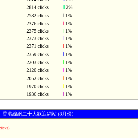
2814 clicks
2%
2582 clicks
1%
2376 clicks
1%
2375 clicks
1%
2373 clicks
1%
2371 clicks
1%
2359 clicks
1%
2203 clicks
1%
2120 clicks
1%
2052 clicks
1%
1970 clicks
1%
1936 clicks
1%
香港線網二十大歡迎網站 (8月份)
licks)