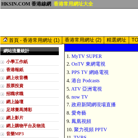
HKSIN.COM 香港線網
香港常用網址大全
香港常用網址 (2)
精選網址
T
首頁 - 香港常用網址 (1)
網站流量統計
1.
MyTV SUPER
小學工作紙
2.
OnTV 東網電視
香港報紙
3.
PPS TV 網絡電視
網上收音機
4.
港台 Podcasts
股票投資
5.
ATV 亞洲電視
招職求職
6.
now TV
網上論壇
7.
政府新聞網現場直播
足球賽馬博彩
8.
愛奇藝
網上影片
9.
鳳凰視頻
網上購物平台及物流
10.
聚力視頻 PPTV
音樂MP3
11.
TVBS