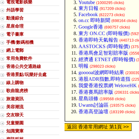
電視電影娛樂
Youtube
(1000295 clicks)
東方日報
(917209 clicks)
外語學習
Facebook
(822273 clicks)
動漫綜合
on.cc 即時新聞
(698164 clicks)
星座命理
Google香港
(690757 clicks)
東方 ON.CC (即時報價)
電子書庫
(592
香港即時天氣報告
(440713 cli
手機/數碼相機
AASTOCKS (即時報價)
(375
網上電郵
香港馬會足智彩賠率版
(3556
常用免費軟件
經濟通 ETNET (即時報價)
(
明報
香港公共交通路線
(298023 clicks)
gooooal波網即時結果
(230039
香港景點/玩樂好去處
港股ADR指數,即時道指
(225
線上購物
我愛香港投票網 WeloveHK
歌曲龍虎榜
香港賽馬賠率版
(206331 clicks
星島頭條
旅遊資訊
(199568 clicks)
Uwants討論區
(193575 clicks)
美容潮流
香港高登論壇
(183199 clicks)
交友聊天
兒童樂園
返回 香港常用網址 第1頁 >>
知識寶庫