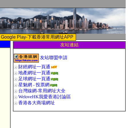
Google Play-下載香港常用網址APP
友站連結
友站聯盟申請
財經網址一頁通
地產網址一頁通
足球網址一頁通
星魅網 - 投票網
台灣線網-常用網址大全
WeloveHK我愛香港討論區
香港各大商場網址