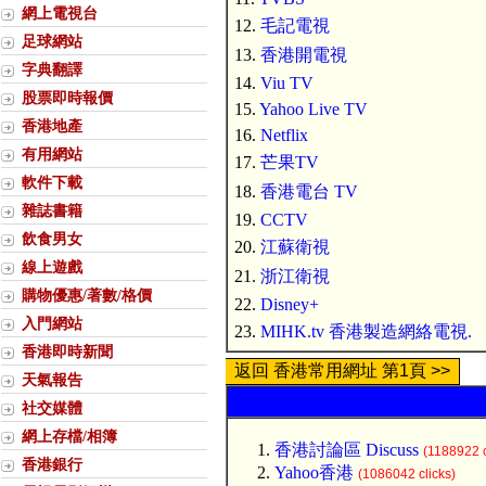
網上電視台
12.
毛記電視
足球網站
13.
香港開電視
字典翻譯
14.
Viu TV
股票即時報價
15.
Yahoo Live TV
香港地產
16.
Netflix
有用網站
17.
芒果TV
軟件下載
18.
香港電台 TV
雜誌書籍
19.
CCTV
飲食男女
20.
江蘇衛視
線上遊戲
21.
浙江衛視
購物優惠/著數/格價
22.
Disney+
入門網站
23.
MIHK.tv 香港製造網絡電視.
香港即時新聞
返回 香港常用網址 第1頁 >>
天氣報告
社交媒體
網上存檔/相簿
香港討論區 Discuss
(1188922 c
香港銀行
Yahoo香港
(1086042 clicks)