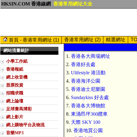
HKSIN.COM 香港線網
香港常用網址大全
香港常用網址 (2)
精選網址
T
首頁 - 香港常用網址 (1)
網站流量統計
1.
香港各大商場網址
小學工作紙
2.
香港好去處
香港報紙
3.
Ulifestyle 港活動
網上收音機
4.
香港海洋公園
股票投資
5.
香港迪士尼樂園
招職求職
6.
Sundaykiss 好去處
網上論壇
7.
香港各大博物館
足球賽馬博彩
8.
東涌昂坪360纜車
網上影片
9.
天際 SKY 100
網上購物平台及物流
10.
香港地質公園
音樂MP3