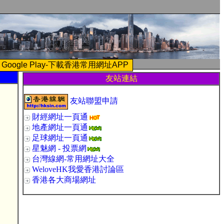
Google Play-下載香港常用網址APP
友站連結
友站聯盟申請
財經網址一頁通
地產網址一頁通
足球網址一頁通
星魅網 - 投票網
台灣線網-常用網址大全
WeloveHK我愛香港討論區
香港各大商場網址