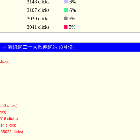
3148 clicks
6%
3107 clicks
6%
3039 clicks
5%
3041 clicks
5%
香港線網二十大歡迎網站 (8月份)
licks)
550 clicks)
cks)
516 clicks)
14 clicks)
335028 clicks)