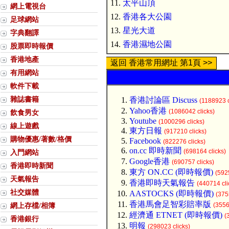
11.
太平山頂
網上電視台
12.
香港各大公園
足球網站
13.
星光大道
字典翻譯
14.
香港濕地公園
股票即時報價
香港地產
返回 香港常用網址 第1頁 >>
有用網站
軟件下載
雜誌書籍
香港討論區 Discuss
(1188923 c
Yahoo香港
(1086042 clicks)
飲食男女
Youtube
(1000296 clicks)
線上遊戲
東方日報
(917210 clicks)
購物優惠/著數/格價
Facebook
(822276 clicks)
on.cc 即時新聞
(698164 clicks)
入門網站
Google香港
(690757 clicks)
香港即時新聞
東方 ON.CC (即時報價)
(592
天氣報告
香港即時天氣報告
(440714 cli
社交媒體
AASTOCKS (即時報價)
(375
香港馬會足智彩賠率版
網上存檔/相簿
(3556
經濟通 ETNET (即時報價)
(
香港銀行
明報
(298023 clicks)