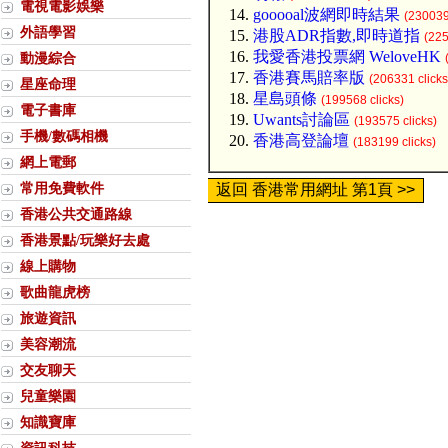
電視電影娛樂
gooooal波網即時結果
(230039
外語學習
港股ADR指數,即時道指
(225
我愛香港投票網 WeloveHK
動漫綜合
香港賽馬賠率版
(206331 clicks
星座命理
星島頭條
(199568 clicks)
電子書庫
Uwants討論區
(193575 clicks)
手機/數碼相機
香港高登論壇
(183199 clicks)
網上電郵
常用免費軟件
返回 香港常用網址 第1頁 >>
香港公共交通路線
香港景點/玩樂好去處
線上購物
歌曲龍虎榜
旅遊資訊
美容潮流
交友聊天
兒童樂園
知識寶庫