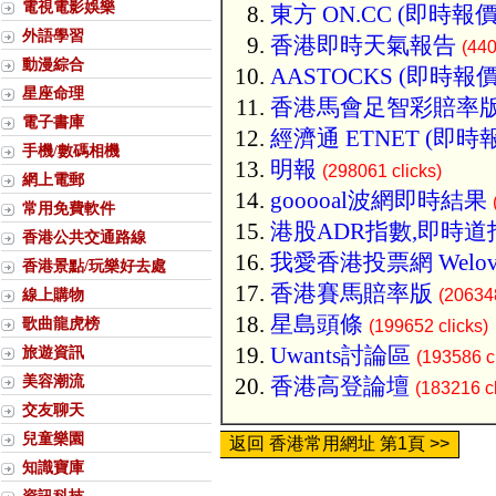
電視電影娛樂
東方 ON.CC (即時報價
外語學習
香港即時天氣報告
(440
動漫綜合
AASTOCKS (即時報價
星座命理
香港馬會足智彩賠率
電子書庫
經濟通 ETNET (即時
手機/數碼相機
明報
(298061 clicks)
網上電郵
gooooal波網即時結果
常用免費軟件
港股ADR指數,即時道
香港公共交通路線
我愛香港投票網 Welov
香港景點/玩樂好去處
香港賽馬賠率版
線上購物
(206348
星島頭條
歌曲龍虎榜
(199652 clicks)
Uwants討論區
旅遊資訊
(193586 cl
美容潮流
香港高登論壇
(183216 cl
交友聊天
兒童樂園
返回 香港常用網址 第1頁 >>
知識寶庫