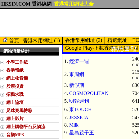
HKSIN.COM 香港線網
香港常用網址大全
香港常用網址 (2)
精選網址
T
首頁 - 香港常用網址 (1)
雜誌書籍 (
Google Play-下載香港常用網址A
網站流量統計
24
1.
經濟一週
小學工作紙
cli
香港報紙
21
2.
東周網
cli
網上收音機
3.
新假期
836
股票投資
4.
COSMOPOLITAN
704
招職求職
5.
明報週刊
641
網上論壇
6.
東TOUCH
570
足球賽馬博彩
7.
JESSICA
547
網上影片
8.
Milk
525
網上購物平台及物流
9.
星島親子王
520
音樂MP3