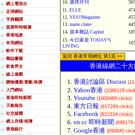
10.
選擇月刊
503
網上電視台
11.
ELLE
474
足球網站
12.
YES!!Magazine
457
字典翻譯
13.
marie claire
445
股票即時報價
14.
資本雜誌 Capital
185
香港地產
15.
今日家居 TODAY'S
165
有用網站
LIVING
軟件下載
返回 香港常用網址 第1頁 >>
雜誌書籍
香港線網二十大歡
飲食男女
線上遊戲
香港討論區 Discuss
購物優惠/著數/格價
(11
Yahoo香港
入門網站
(1086129 clic
Youtube
香港即時新聞
(1000489 clicks)
東方日報
天氣報告
(917299 clicks)
Facebook
社交媒體
(822334 clicks)
on.cc 即時新聞
網上存檔/相簿
(698179 c
香港銀行
Google香港
(690845 click