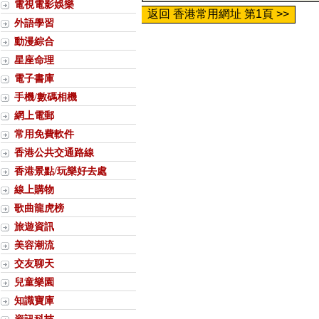
電視電影娛樂
返回 香港常用網址 第1頁 >>
外語學習
動漫綜合
星座命理
電子書庫
手機/數碼相機
網上電郵
常用免費軟件
香港公共交通路線
香港景點/玩樂好去處
線上購物
歌曲龍虎榜
旅遊資訊
美容潮流
交友聊天
兒童樂園
知識寶庫