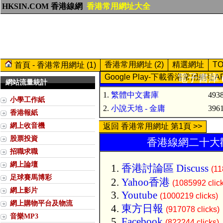
HKSIN.COM 香港線網
香港常用網址大全
香港常用網址 (2)
精選網址
T
首頁 - 香港常用網址 (1)
電子書庫 (
Google Play-下載香港常用網址A
網站流量統計
1.
繁體中文書庫
4938
小學工作紙
2.
小說天地 - 金庸
3961
香港報紙
網上收音機
返回 香港常用網址 第1頁 >>
股票投資
香港線網二十大歡
招職求職
網上論壇
香港討論區 Discuss
(11
足球賽馬博彩
Yahoo香港
(1085992 clic
網上影片
Youtube
(1000219 clicks)
網上購物平台及物流
東方日報
(917078 clicks)
音樂MP3
Facebook
(822244 clicks)