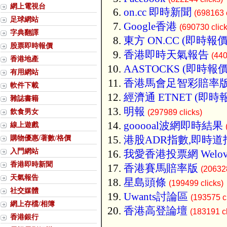
網上電視台
on.cc 即時新聞
(698163 c
足球網站
Google香港
(690730 click
字典翻譯
東方 ON.CC (即時報價
股票即時報價
香港即時天氣報告
(440
香港地產
AASTOCKS (即時報價
有用網站
香港馬會足智彩賠率
軟件下載
經濟通 ETNET (即時
雜誌書籍
明報
飲食男女
(297989 clicks)
gooooal波網即時結果
線上遊戲
購物優惠/著數/格價
港股ADR指數,即時道
入門網站
我愛香港投票網 Welov
香港即時新聞
香港賽馬賠率版
(206328
天氣報告
星島頭條
(199499 clicks)
社交媒體
Uwants討論區
(193575 cl
網上存檔/相簿
香港高登論壇
(183191 cl
香港銀行