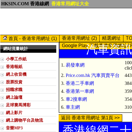
HKSIN.COM 香港線網
香港常用網址大全
香港常用網址 (2)
精選網址
T
首頁 - 香港常用網址 (1)
Google Play-下載香港常用網址A
汽車資訊 (
網站流量統計
小學工作紙
100
1.
易發車網
香港報紙
clic
網上收音機
2.
Price.com.hk 汽車買賣平台
443
股票投資
3.
香港二手車網
384
招職求職
4.
香港第一車網
359
網上論壇
5.
車2搜車網
354
足球賽馬博彩
6.
車主網
310
網上影片
返回 香港常用網址 第1頁 >>
網上購物平台及物流
香港線網二十大
音樂MP3