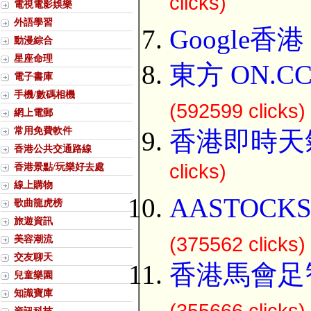
clicks)
電視電影娛樂
外語學習
Google香港
動漫綜合
星座命理
東方 ON.C
電子書庫
手機/數碼相機
(592599 clicks)
網上電郵
常用免費軟件
香港即時天
香港公共交通路線
clicks)
香港景點/玩樂好去處
線上購物
AASTOCK
歌曲龍虎榜
旅遊資訊
美容潮流
(375562 clicks)
交友聊天
香港馬會足
兒童樂園
知識寶庫