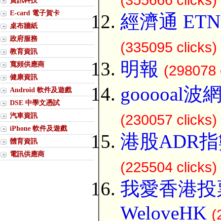
(355666 clicks)
資訊科技
E-card 電子賀卡
經濟通 ETN
桌布牆紙
政府服務
(335095 clicks)
教育資訊
明報
寬頻供應商
(298078 
健康資訊
gooooal
Android 軟件及遊戲
DSE 中學文憑試
汽車資訊
(230057 clicks)
iPhone 軟件及遊戲
港股ADR指
體育資訊
電訊供應商
(225504 clicks)
我愛香港投
WeloveHK
(