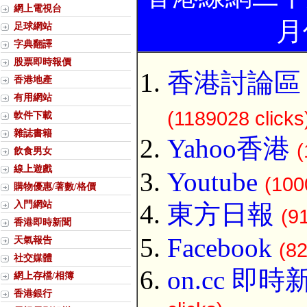
網上電視台
月
足球網站
字典翻譯
股票即時報價
香港討論區 Di
香港地產
有用網站
(1189028 clicks
軟件下載
雜誌書籍
Yahoo香港
(
飲食男女
線上遊戲
Youtube
(100
購物優惠/著數/格價
入門網站
東方日報
(9
香港即時新聞
Facebook
天氣報告
(82
社交媒體
on.cc 即時
網上存檔/相簿
香港銀行