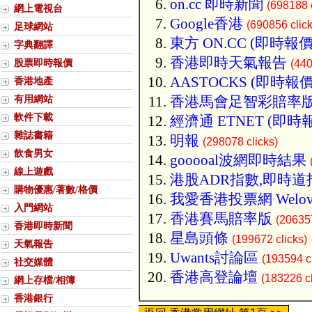
on.cc 即時新聞
(698188 c
網上電視台
Google香港
(690856 click
足球網站
東方 ON.CC (即時報價
字典翻譯
香港即時天氣報告
股票即時報價
(440
AASTOCKS (即時報價
香港地產
有用網站
香港馬會足智彩賠率
軟件下載
經濟通 ETNET (即時
雜誌書籍
明報
(298078 clicks)
飲食男女
gooooal波網即時結果
線上遊戲
港股ADR指數,即時道
購物優惠/著數/格價
我愛香港投票網 Welov
入門網站
香港賽馬賠率版
(206357
香港即時新聞
星島頭條
(199672 clicks)
天氣報告
Uwants討論區
(193594 cl
社交媒體
香港高登論壇
(183226 cl
網上存檔/相簿
香港銀行