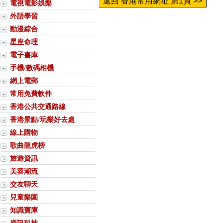
返回 香港常用網址 第1頁 >>
電視電影娛樂
外語學習
動漫綜合
星座命理
電子書庫
手機/數碼相機
網上電郵
常用免費軟件
香港公共交通路線
香港景點/玩樂好去處
線上購物
歌曲龍虎榜
旅遊資訊
美容潮流
交友聊天
兒童樂園
知識寶庫