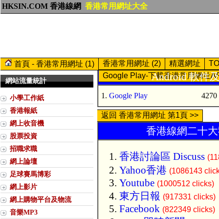
HKSIN.COM 香港線網
香港常用網址大全
香港常用網址 (2)
精選網址
T
首頁 - 香港常用網址 (1)
Android 軟件及
Google Play-下載香港常用網址A
網站流量統計
1.
Google Play
4270 
小學工作紙
香港報紙
返回 香港常用網址 第1頁 >>
網上收音機
香港線網二十大歡
股票投資
招職求職
香港討論區 Discuss
(11
網上論壇
Yahoo香港
(1086143 clic
足球賽馬博彩
Youtube
(1000512 clicks)
網上影片
東方日報
(917331 clicks)
網上購物平台及物流
Facebook
(822349 clicks)
音樂MP3