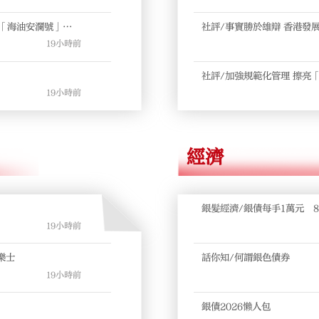
風 「海油安瀾號」風
社評/事實勝於雄辯 香港發
19小時前
社評/加強規範化管理 擦亮
19小時前
經濟
銀髮經濟/銀債每手1萬元 8
19小時前
樂士
話你知/何謂銀色債券
19小時前
銀債2026懶人包