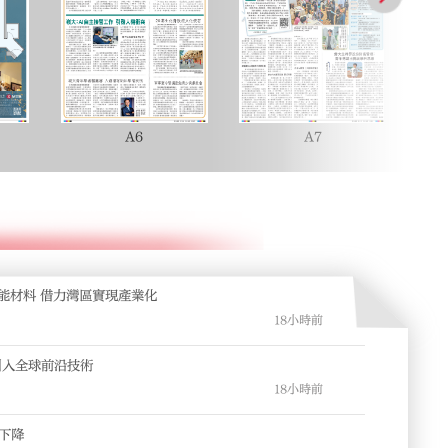
A6
A7
能材料 借力灣區實現產業化
18小時前
引入全球前沿技術
18小時前
下降