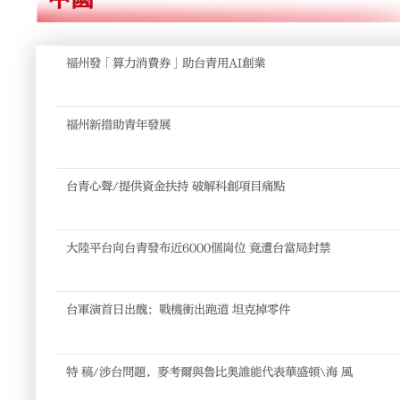
福州發「算力消費券」助台青用AI創業
福州新措助青年發展
台青心聲/提供資金扶持 破解科創項目痛點
大陸平台向台青發布近6000個崗位 竟遭台當局封禁
台軍演首日出醜：戰機衝出跑道 坦克掉零件
特 稿/涉台問題，麥考爾與魯比奧誰能代表華盛頓\海 風