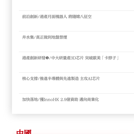
前沿創新/港產月面機器人 將隨嫦八征空
井水集/真正做到地盤禁煙
港產創新研發❶/中大研量產3D芯片 突破歐美「卡脖子」
核心支撐/推進半導體與先進製造 主攻AI芯片
加快落地/獲InnoHK 2.9億資助 邁向商業化
中國