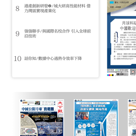
港產創新研發❷/城大研高性能材料 借
8
力灣區實現產業化
強強聯手/與國際名校合作 引入全球前
9
沿技術
10
話你知/數據中心過熱令效率下降