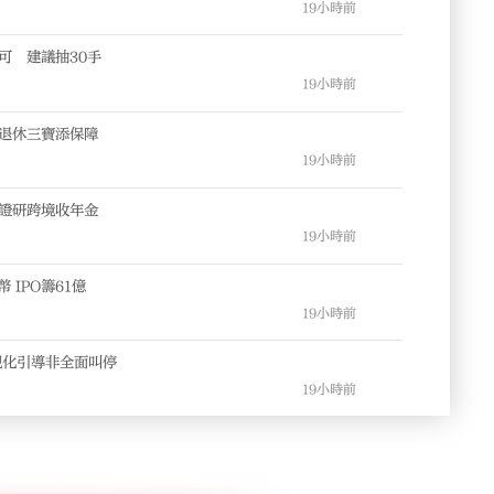
19小時前
可 建議抽30手
19小時前
 退休三寶添保障
19小時前
按證研跨境收年金
19小時前
 IPO籌61億
19小時前
規化引導非全面叫停
19小時前