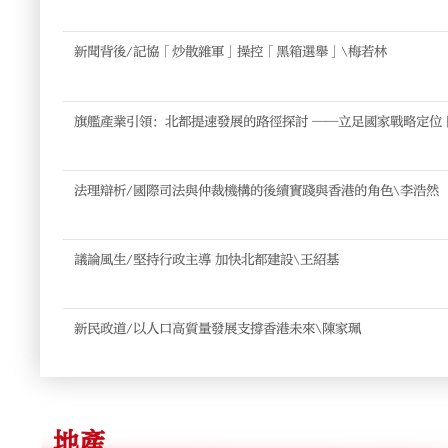
新聞背後/記協「炒散雜軍」操控「黑箱選舉」\梅若林
旗艦產業引領﹕北都提速發展的路徑探討 ——立足國家戰略定位 開創區域協同新實
踐\方 圓
法理辯析/國際司法與仲裁機構的後續實踐與香港的角色\李浩然
議論風生/堅持行政主導 加快北都建設\王紹基
新民政道/以人口高質量發展支撐香港未來\陳家珮
地產