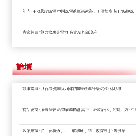
年產5400萬度綠電 中國風電進軍深遠海 110層樓高 抗17級颱
電投運
專家解讀/算力盡頭是電力 夯實AI能源底座
論壇
議事論事/以香港優勢助力國家健康產業升級賦能\林順潮
有話要說/羅奇唱衰香港嘩眾取寵 真正「泛政治化」的是西方\江
政策建議/從「硬聯通」、「軟聯通」到「數據通」\鄧健榮