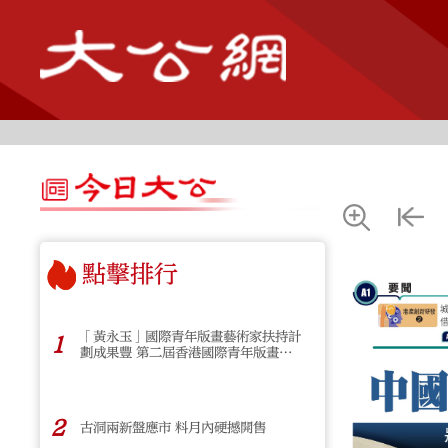
點擊排行
「黃永玉」國際青年版畫藝術家扶持計
1
劃成果豐 第二屆香港國際青年版畫展
揭幕
2
古洞兩新盤應市 料月內硬撼開售