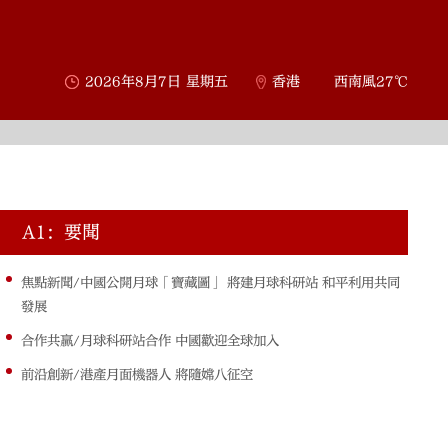
2026年8月7日 星期五
香港
西南風27℃
A1：要聞
A
焦點新聞/中國公開月球「寶藏圖」 將建月球科研站 和平利用共同
發展
合作共贏/月球科研站合作 中國歡迎全球加入
前沿創新/港產月面機器人 將隨嫦八征空