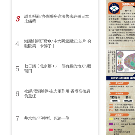
調查報道/多間藥房違法售未註冊日本
3
止痛藥
港產創新研發❶/中大研量產3D芯片 突
4
破歐美「卡脖子」
七日談（北京篇）/一個有戲的地方\張
5
瑞田
社評/發揮創科主力軍作用 香港高校肩
6
負重任
7
井水集/不轉型，死路一條