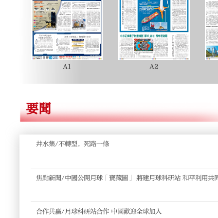
A1
A2
要聞
井水集/不轉型，死路一條
焦點新聞/中國公開月球「寶藏圖」 將建月球科研站 和平利用共
合作共贏/月球科研站合作 中國歡迎全球加入