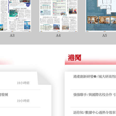
A3
A4
A5
港聞
港產創新研發❷/城大研高性
18小時前
同發展
強強聯手/與國際名校合作 
19小時前
話你知/數據中心過熱令效率