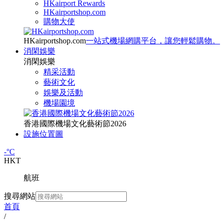
HKairport Rewards
HKairportshop.com
購物大使
HKairportshop.com
一站式機場網購平台，讓您輕鬆購物。
消閑娛樂
消閑娛樂
精采活動
藝術文化
娛樂及活動
機場園境
香港國際機場文化藝術節2026
設施位置圖
-
°C
HKT
航班
搜尋網站
首頁
/