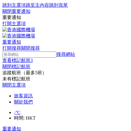
跳到主選項
跳至主內容
跳到頁尾
關閉重要通知
重要通知
打開主選項
重要通知
打開搜尋
關閉搜尋
搜尋網站
查看標記航班
3
關閉標記航班
追蹤航班（最多5班）
未有標記航班
關閉主選項
旅客資訊
關於我們
-
°C
時間:
HKT
重要通知