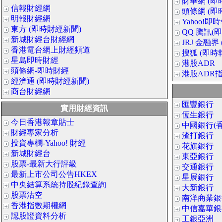
財華網 (即
信報財經網
頭條網 (即
明報財經網
Yahoo!即
東方 (即時財經新聞)
QQ 騰訊(
新城財經台財經網
JRJ 金融界
香港電台網上財經頻道
搜狐 (即時
星島即時財經
港股ADR
頭條網-即時財經
港股ADR
經濟通 (即時財經新聞)
商台財經網
匯豐銀行
實用財經資訊
恆生銀行
今日香港報章貼士
中國銀行(香
財經專家分析
渣打銀行
投資專欄-Yahoo! 財經
花旗銀行
新城財經台
東亞銀行
股票-最新大行評級
交通銀行
最新上市公司公告HKEX
星展銀行
中央結算系統持股紀錄查詢
大新銀行
股票沽空
南洋商業銀
香港指數期權網
中信嘉華銀
認股證資料分析
工銀亞洲