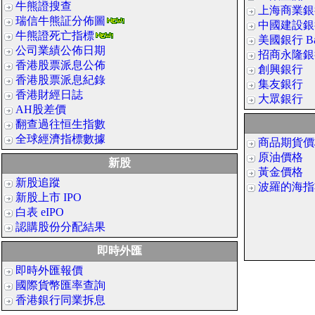
牛熊證搜查
上海商業銀
瑞信牛熊証分佈圖
中國建設銀
牛熊證死亡指標
美國銀行 Bank
公司業績公佈日期
招商永隆銀
香港股票派息公佈
創興銀行
香港股票派息紀錄
集友銀行
香港財經日誌
大眾銀行
AH股差價
翻查過往恒生指數
全球經濟指標數據
商品期貨價
原油價格
新股
黃金價格
新股追蹤
波羅的海指
新股上市 IPO
白表 eIPO
認購股份分配結果
即時外匯
即時外匯報價
國際貨幣匯率查詢
香港銀行同業拆息