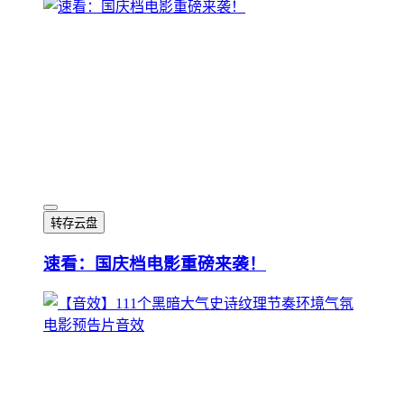
转存云盘
速看：国庆档电影重磅来袭！