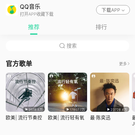
QQ音乐
下载APP
打开APP收藏下载
推荐
排行
官方歌单
更多
9518.6万
17807.7万
23728.4万
欧美| 流行节奏控
欧美| 流行轻有氧
最·陈奕迅
J